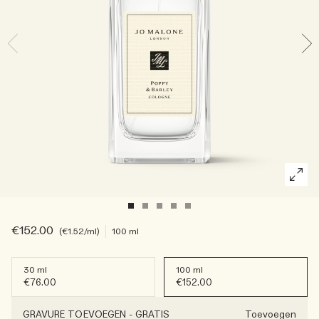
Lees het verhaal
Basil Neroli​
Rijk & bloemig
Essentiële verzorging voor kaarsen
Houtachtig
€152.00
€1.52
/ml
100 ml
30 ml
100 ml
€76.00
€152.00
GRAVURE TOEVOEGEN
-
GRATIS
Toevoegen