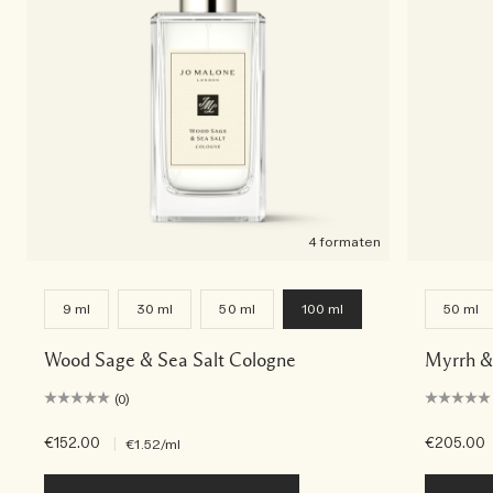
4 formaten
9 ml
30 ml
50 ml
100 ml
50 ml
Wood Sage & Sea Salt Cologne
Myrrh &
(0)
€152.00
|
€205.00
€1.52
/ml