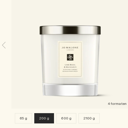
4 formaten
65 g
200 g
600 g
2100 g