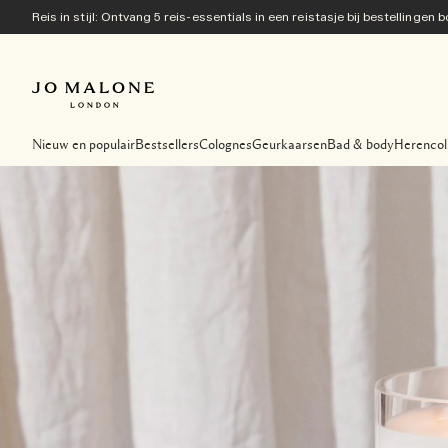
Reis in stijl: Ontvang 5 reis-essentials in een reistasje bij bestellingen
Nieuw en populair
Bestsellers
Colognes
Geurkaarsen
Bad & body
Herencol