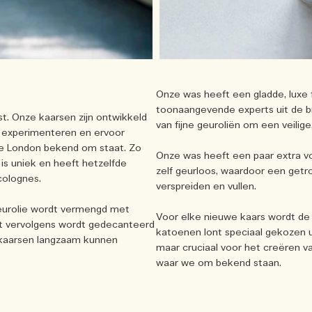
Onze was heeft een gladde, luxe 
toonaangevende experts uit de b
t. Onze kaarsen zijn ontwikkeld
van fijne geuroliën om een veilig
g experimenteren en ervoor
ne London bekend om staat. Zo
Onze was heeft een paar extra vo
 is uniek en heeft hetzelfde
zelf geurloos, waardoor een getr
colognes.
verspreiden en vullen.
e geurolie wordt vermengd met
Voor elke nieuwe kaars wordt de
t vervolgens wordt gedecanteerd
katoenen lont speciaal gekozen u
 kaarsen langzaam kunnen
maar cruciaal voor het creëren 
waar we om bekend staan.