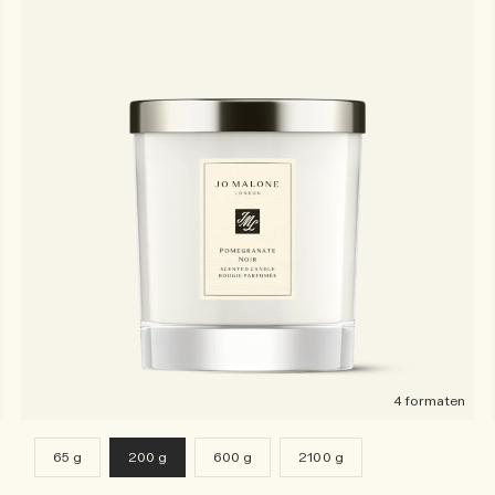
4 formaten
65 g
200 g
600 g
2100 g