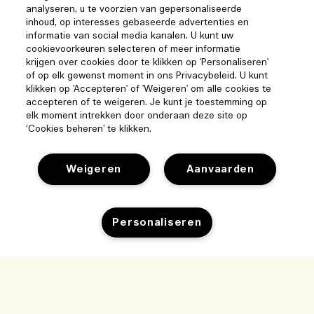
analyseren, u te voorzien van gepersonaliseerde
inhoud, op interesses gebaseerde advertenties en
informatie van social media kanalen. U kunt uw
cookievoorkeuren selecteren of meer informatie
krijgen over cookies door te klikken op 'Personaliseren'
of op elk gewenst moment in ons Privacybeleid. U kunt
klikken op 'Accepteren' of 'Weigeren' om alle cookies te
accepteren of te weigeren. Je kunt je toestemming op
elk moment intrekken door onderaan deze site op
‘Cookies beheren’ te klikken.
Help
Weigeren
Aanvaarden
Beheer van cookies
Bezoek & ontdek
Veelgestelde vragen
Winkelzoeker
Personaliseren
Mijn bestelling
Ons bedrijf
Onze mensen & onze werkplek
Leveringsinformatie
Bedrijfsinformatie
Onze duurzame werkwijze
Teruggaves & Terugbetalingen
Privacybeleid en gebruiksvoorwaarden
Vacatures
Ingrediëntenwoordenlijst
Online shoppen
Gebruiksvoorwaarden