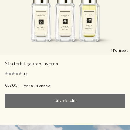
1 Formaat
Starterkit geuren layeren
(0)
€57.00
|
€57.00
/Eenheid
Uitverkocht