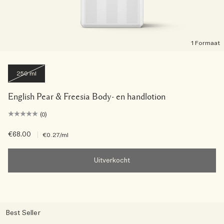
1 Formaat
250 ml
English Pear & Freesia Body- en handlotion
(0)
€68.00
|
€0.27
/ml
Uitverkocht
Best Seller