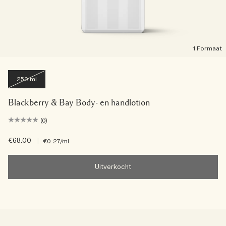
1 Formaat
250 ml
Blackberry & Bay Body- en handlotion
(0)
€68.00
|
€0.27
/ml
Uitverkocht