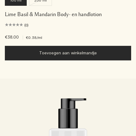
100 ml
250 ml
Lime Basil & Mandarin Body- en handlotion
(0)
€38.00
|
€0.38
/ml
Toevoegen aan winkelmandje