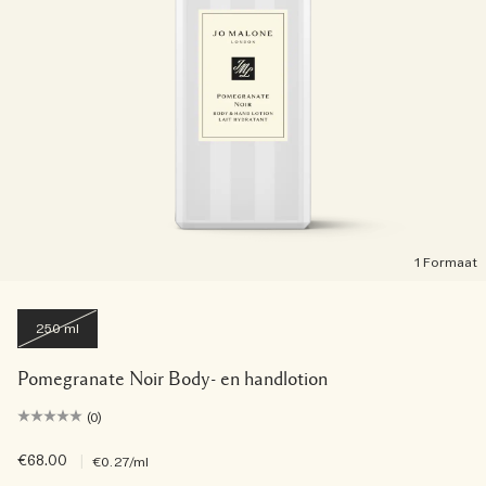
1 Formaat
250 ml
Pomegranate Noir Body- en handlotion
(0)
€68.00
|
€0.27
/ml