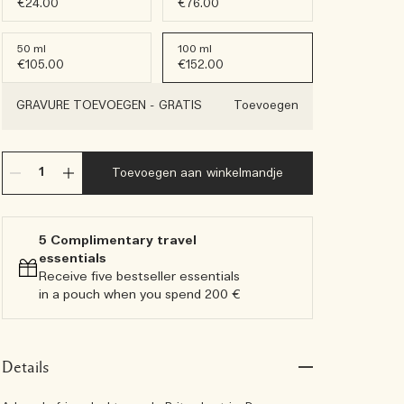
€24.00
€76.00
50 ml
100 ml
€105.00
€152.00
GRAVURE TOEVOEGEN
-
GRATIS
Toevoegen
Toevoegen aan winkelmandje
5 Complimentary travel
essentials​
Receive five bestseller essentials
in a pouch when you spend 200 €
Details