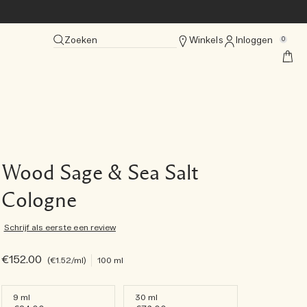
Zoeken
Winkels
Inloggen
0
Wood Sage & Sea Salt
Cologne
Schrijf als eerste een review
€152.00
€1.52
/ml
100 ml
9 ml
30 ml