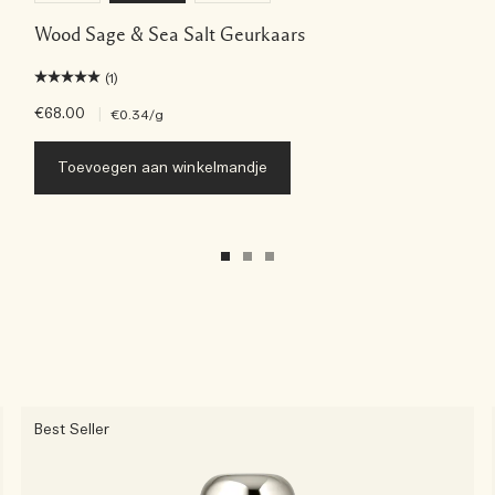
Wood Sage & Sea Salt Geurkaars
(1)
€68.00
|
€0.34
/g
Toevoegen aan winkelmandje
Best Seller