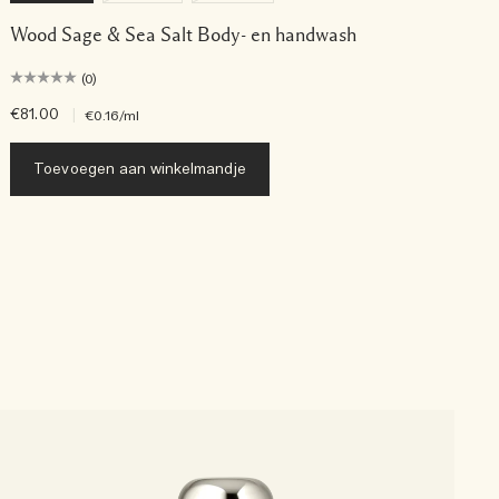
Wood Sage & Sea Salt Body- en handwash
(0)
€81.00
|
€
€0.16
/ml
Toevoegen aan winkelmandje
B
L