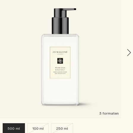
N
W
3 formaten
500 ml
100 ml
250 ml