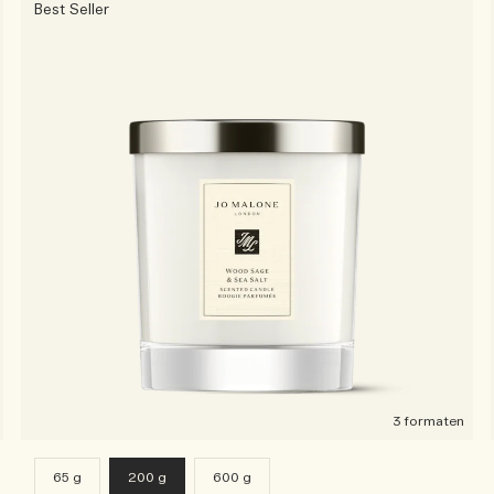
Best Seller
3 formaten
65 g
200 g
600 g