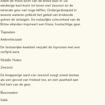
Adem de frisse lucht van de Britse kust in. De
winderige kust komt tot leven met zeezout en de
minerale geur van ruige kliffen. Ondergedompeld in
woeste wateren prikkelt het geluid van brekende
golven de zintuigen. De natuurlijke schoonheid van de
Britse eilanden inspireert een frisse, houtachtige geur.
Topnoten
Ambrettezaad
De textuurrijke kwaliteit verpakt de topnoten met een
verfijnd aura.
Middle Notes
Zeezout
De knapperige aard van zeezout voegt zowel textuur
als een gevoel van frisheid toe, en een puurheid aan
het hart van de geur.
Basisnoten
Salie