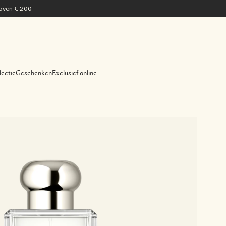
 boven € 200
lectie
Geschenken
Exclusief online