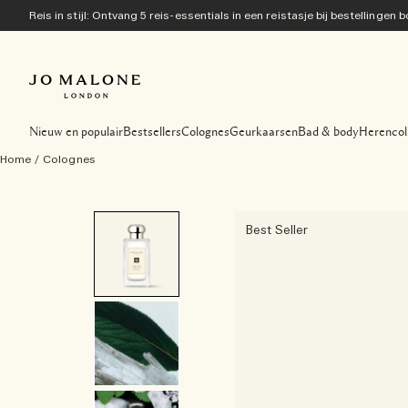
Reis in stijl: Ontvang 5 reis-essentials in een reistasje bij bestellingen
Nieuw en populair
Bestsellers
Colognes
Geurkaarsen
Bad & body
Herencol
Home
/
Colognes
Best Seller