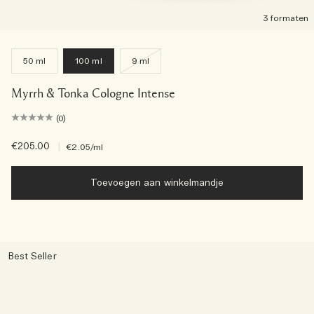
3 formaten
50 ml
100 ml
9 ml
Myrrh & Tonka Cologne Intense
(0)
€205.00
|
€2.05
/ml
Toevoegen aan winkelmandje
Best Seller