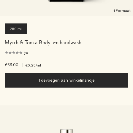
1 Formaat
250 ml
Myrrh & Tonka Body- en handwash
(0)
€63.00
|
€0.25
/ml
Toevoegen aan winkelmandje