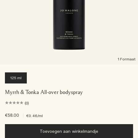
1 Formaat
125 ml
Myrrh & Tonka All-over bodyspray
(0)
€58.00
|
€0.46
/ml
Toevoegen aan winkelmandje