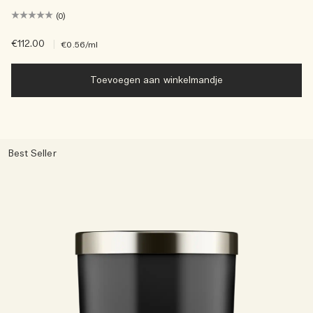
(0)
€112.00
|
€0.56
/ml
Toevoegen aan winkelmandje
Best Seller