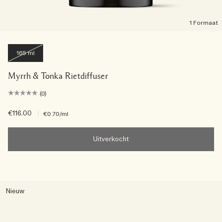
1 Formaat
165 ml
Myrrh & Tonka Rietdiffuser
(0)
€116.00
|
€0.70
/ml
Uitverkocht
Nieuw