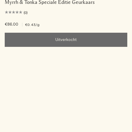
Myrrh & Tonka Speciale Editie Geurkaars
(0)
€86.00
|
€0.43
/g
Uitverkocht