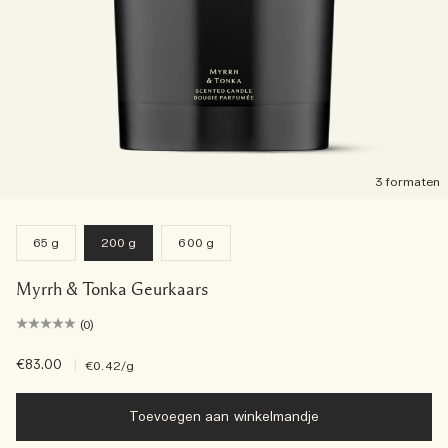
3 formaten
65 g
200 g
600 g
Myrrh & Tonka Geurkaars
(0)
€83.00
|
€0.42
/g
Toevoegen aan winkelmandje