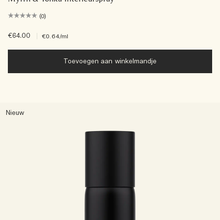
(0)
€64.00
|
€0.64
/ml
Toevoegen aan winkelmandje
Nieuw