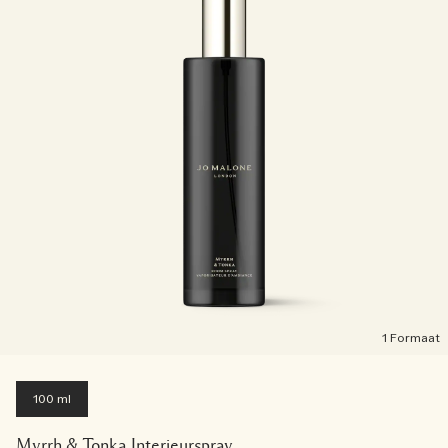
1 Formaat
100 ml
Myrrh & Tonka Interieurspray