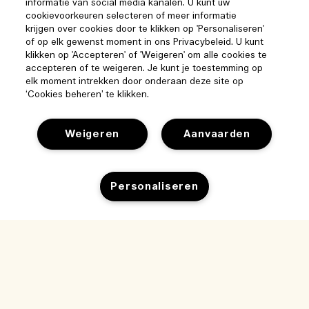
informatie van social media kanalen. U kunt uw
cookievoorkeuren selecteren of meer informatie
krijgen over cookies door te klikken op 'Personaliseren'
of op elk gewenst moment in ons Privacybeleid. U kunt
klikken op 'Accepteren' of 'Weigeren' om alle cookies te
accepteren of te weigeren. Je kunt je toestemming op
elk moment intrekken door onderaan deze site op
‘Cookies beheren’ te klikken.
Weigeren
Aanvaarden
Help
Personaliseren
Beheer van cookies
Bezoek & ontdek
Veelgestelde vragen
Winkelzoeker
Mijn bestelling
Ons bedrijf
Onze mensen & onze werkplek
Leveringsinformatie
Bedrijfsinformatie
Onze duurzame werkwijze
Teruggaves & Terugbetalingen