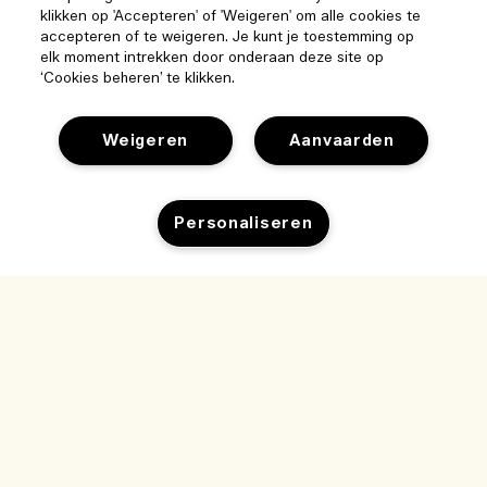
klikken op 'Accepteren' of 'Weigeren' om alle cookies te
accepteren of te weigeren. Je kunt je toestemming op
elk moment intrekken door onderaan deze site op
‘Cookies beheren’ te klikken.
Weigeren
Aanvaarden
Personaliseren
Help
Beheer van cookies
Bezoek & ontdek
Veelgestelde vragen
Winkelzoeker
Mijn bestelling
Ons bedrijf
Onze mensen & onze werkplek
Leveringsinformatie
Bedrijfsinformatie
Onze duurzame werkwijze
Teruggaves & Terugbetalingen
Privacybeleid en gebruiksvoorwaarden