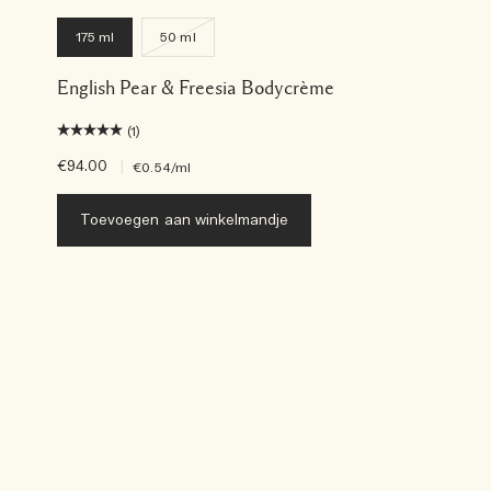
175 ml
50 ml
English Pear & Freesia Bodycrème
(1)
€94.00
|
€0.54
/ml
Toevoegen aan winkelmandje