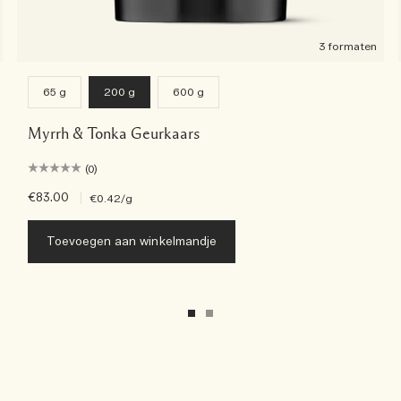
3 formaten
65 g
200 g
600 g
Myrrh & Tonka Geurkaars
(0)
€83.00
|
€0.42
/g
Toevoegen aan winkelmandje