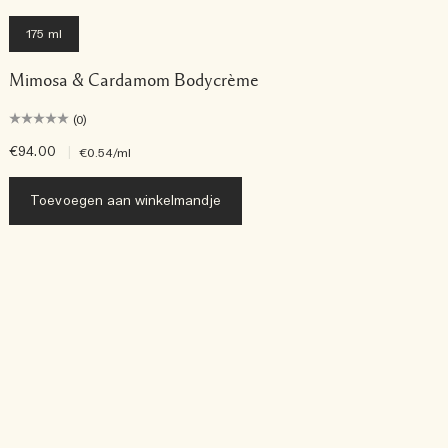
175 ml
Mimosa & Cardamom Bodycrème
(0)
€94.00
|
€
€0.54
/ml
Toevoegen aan winkelmandje