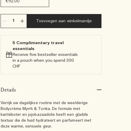
€112.00
Toevoegen aan winkelmandje
5 Complimentary travel
essentials​
Receive five bestseller essentials
in a pouch when you spend 200
CHF
Details
Verrijk uw dagelijkse routine met de weelderige
Bodycrème Myrrh & Tonka. De formule met
karitéboter en jojobazaadolie heeft een gladde
textuur die de huid hydrateert en parfumeert met
deze warme, sensuele geur.