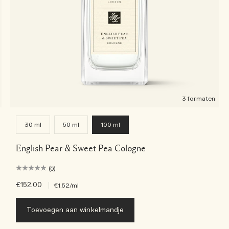
3 formaten
30 ml
50 ml
100 ml
English Pear & Sweet Pea Cologne
(0)
€152.00
|
€1.52
/ml
Toevoegen aan winkelmandje