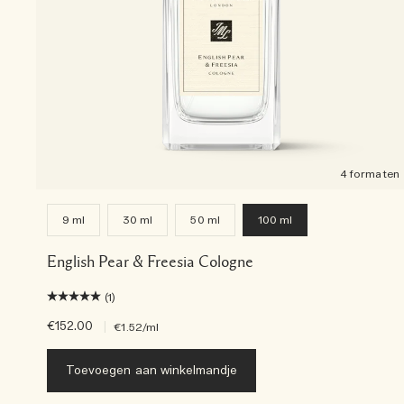
4 formaten
9 ml
30 ml
50 ml
100 ml
English Pear & Freesia Cologne
(1)
€152.00
|
€1.52
/ml
Toevoegen aan winkelmandje