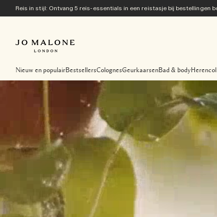
Reis in stijl: Ontvang 5 reis-essentials in een reistasje bij bestellingen
Nieuw en populair
Bestsellers
Colognes
Geurkaarsen
Bad & body
Herencol