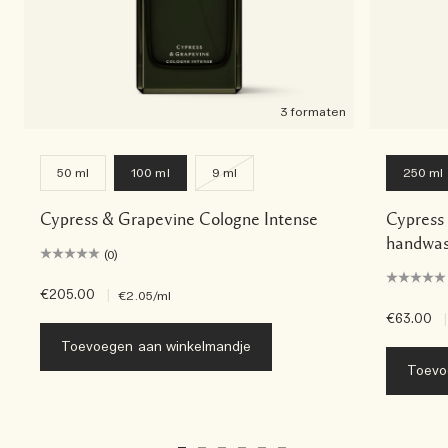
3 formaten
50 ml
100 ml
9 ml
250 ml
Cypress & Grapevine Cologne Intense
Cypress
handwa
(0)
€205.00
|
€2.05
/ml
€63.00
|
Toevoegen aan winkelmandje
Toevo