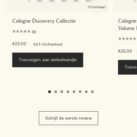
1 Formaat
Cologne Discovery Collectie
Cologne 
Volume 
(0)
€23.00
|
€23.00
/Eenheid
€25.00
|
Toevoegen aan winkelmandje
Toevo
Schrijf de eerste review