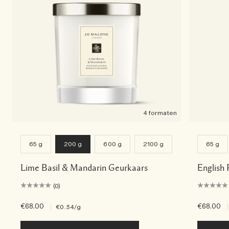
4 formaten
65 g
200 g
600 g
2100 g
65 g
Lime Basil & Mandarin Geurkaars
English 
(0)
€68.00
|
€68.00
|
€0.34
/g