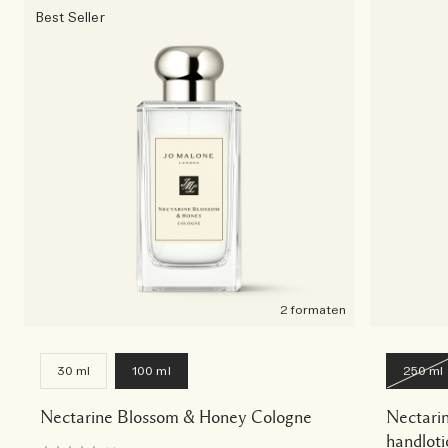
Best Seller
2 formaten
30 ml
100 ml
250 ml
Nectarine Blossom & Honey Cologne
Nectari
handloti