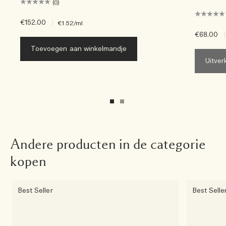
(0)
€152.00
|
€1.52
/ml
€68.00
|
Toevoegen aan winkelmandje
Uitver
Andere producten in de categorie
kopen
Best Seller
Best Selle