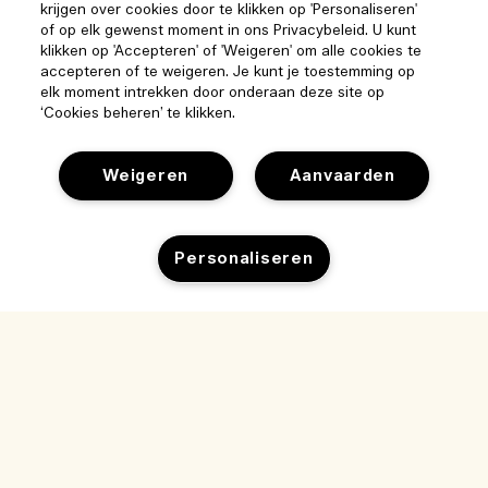
krijgen over cookies door te klikken op 'Personaliseren'
of op elk gewenst moment in ons Privacybeleid. U kunt
klikken op 'Accepteren' of 'Weigeren' om alle cookies te
accepteren of te weigeren. Je kunt je toestemming op
elk moment intrekken door onderaan deze site op
‘Cookies beheren’ te klikken.
Weigeren
Aanvaarden
Help
Personaliseren
Beheer van cookies
Bezoek & ontdek
Veelgestelde vragen
Winkelzoeker
Toevoegen aan winkelmandje
Mijn bestelling
Ons bedrijf
Onze mensen & onze werkplek
Leveringsinformatie
Bedrijfsinformatie
Onze duurzame werkwijze
Teruggaves & Terugbetalingen
Privacybeleid en gebruiksvoorwaarden
Vacatures
Ingrediëntenwoordenlijst
Online shoppen