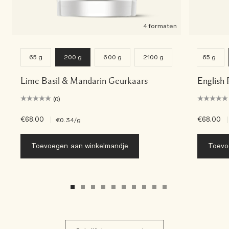
4 formaten
65 g
200 g
600 g
2100 g
65 g
Lime Basil & Mandarin Geurkaars
English 
(0)
€68.00
|
€68.00
|
€0.34
/g
Toevoegen aan winkelmandje
Toevo