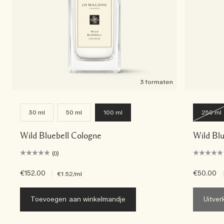
3 formaten
30 ml
50 ml
100 ml
250 ml
Wild Bluebell Cologne
Wild Bl
(0)
€152.00
|
€50.00
|
€1.52
/ml
Toevoegen aan winkelmandje
Uitver