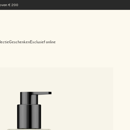
 boven € 200
lectie
Geschenken
Exclusief online