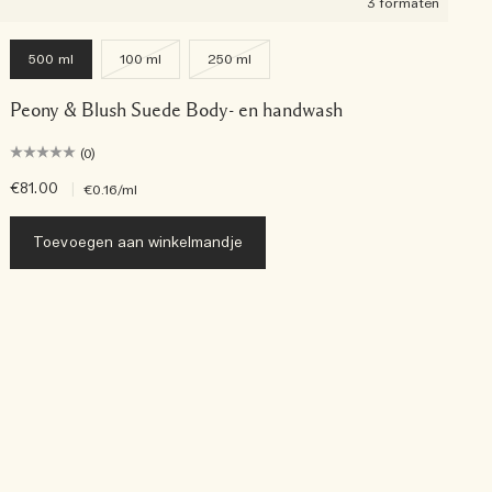
3 formaten
500 ml
100 ml
250 ml
Peony & Blush Suede Body- en handwash
(0)
€81.00
|
€
€0.16
/ml
Toevoegen aan winkelmandje