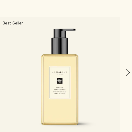
Best Seller
P
C