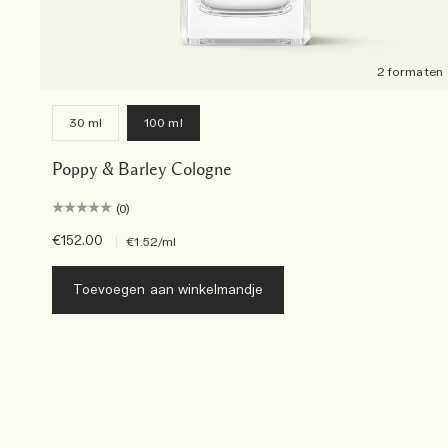
2 formaten
30 ml
100 ml
Poppy & Barley Cologne
(0)
€152.00
|
€1.52
/ml
Toevoegen aan winkelmandje