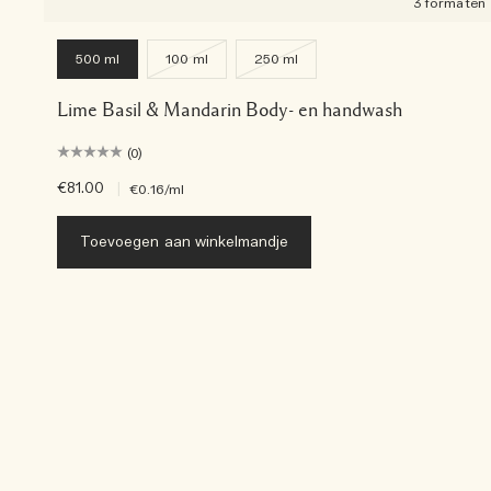
3 formaten
500 ml
100 ml
250 ml
Lime Basil & Mandarin Body- en handwash
(0)
€81.00
|
€0.16
/ml
Toevoegen aan winkelmandje