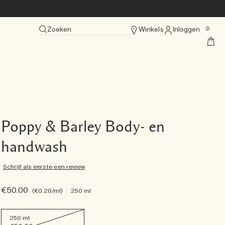
Zoeken
Winkels
Inloggen
0
Poppy & Barley Body- en
handwash
Schrijf als eerste een review
€50.00
€0.20
/ml
250 ml
250 ml