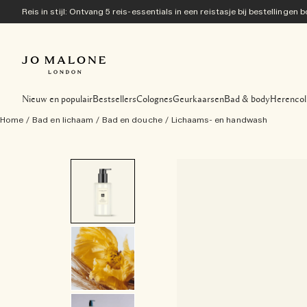
Reis in stijl: Ontvang 5 reis-essentials in een reistasje bij bestellingen
Nieuw en populair
Bestsellers
Colognes
Geurkaarsen
Bad & body
Herencol
Home
/
Bad en lichaam
/
Bad en douche
/
Lichaams- en handwash