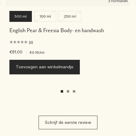
3 formaten
500 ml
100 ml
250 ml
English Pear & Freesia Body- en handwash
(0)
€81.00
|
€0.16
/ml
Toevoegen aan winkelmandje
Schrijf de eerste review