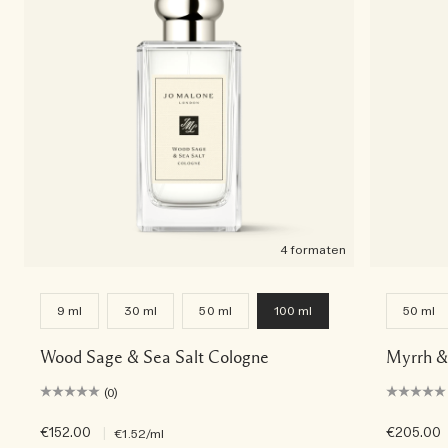
4 formaten
9 ml
30 ml
50 ml
100 ml
50 ml
Wood Sage & Sea Salt Cologne
Myrrh &
(0)
€152.00
|
€205.00
€1.52
/ml