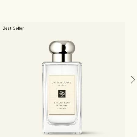
Best Seller
O