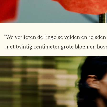
“We verlieten de Engelse velden en reisden 
met twintig centimeter grote bloemen bove