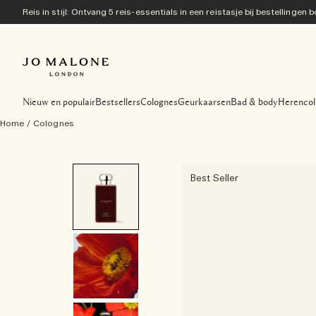
Reis in stijl: Ontvang 5 reis-essentials in een reistasje bij bestellingen
Nieuw en populair
Bestsellers
Colognes
Geurkaarsen
Bad & body
Herencol
Home
/
Colognes
Best Seller