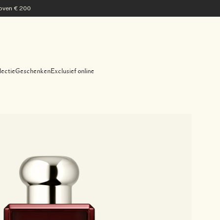
 boven € 200
lectie
Geschenken
Exclusief online