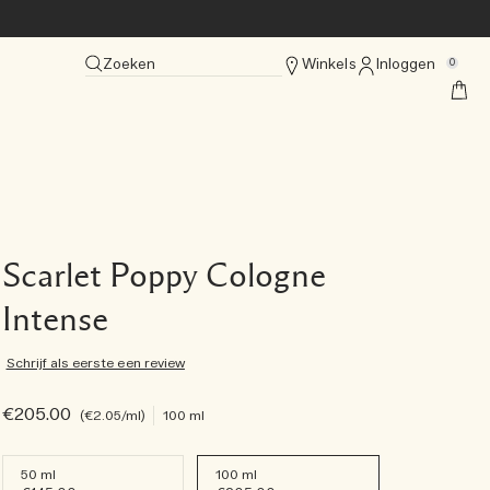
Zoeken
Winkels
Inloggen
0
Scarlet Poppy Cologne
Intense
Schrijf als eerste een review
€205.00
€2.05
/ml
100 ml
50 ml
100 ml