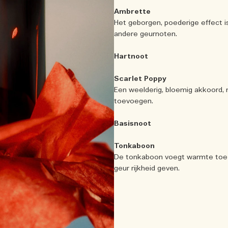
Ambrette
Het geborgen, poederige effect i
andere geurnoten.
Hartnoot
Scarlet Poppy
Een weelderig, bloemig akkoord, m
toevoegen.
Basisnoot
Tonkaboon
De tonkaboon voegt warmte toe a
geur rijkheid geven.