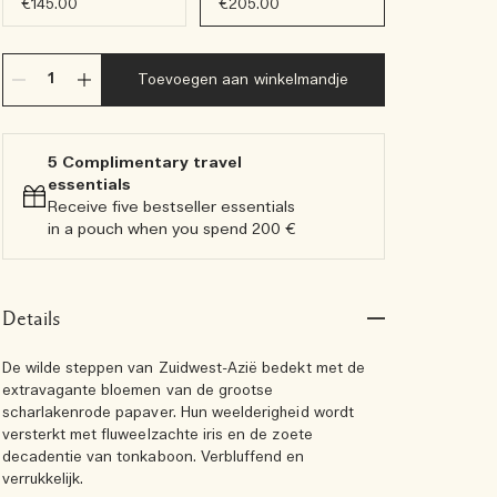
€145.00
€205.00
Toevoegen aan winkelmandje
5 Complimentary travel
essentials​
Receive five bestseller essentials
in a pouch when you spend 200 €
Details
De wilde steppen van Zuidwest-Azië bedekt met de
extravagante bloemen van de grootse
scharlakenrode papaver. Hun weelderigheid wordt
versterkt met fluweelzachte iris en de zoete
decadentie van tonkaboon. Verbluffend en
verrukkelijk.