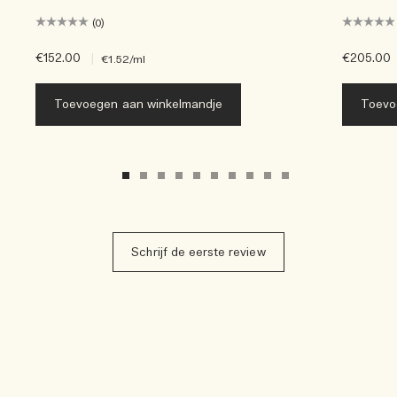
(0)
€152.00
|
€205.00
€1.52
/ml
Toevoegen aan winkelmandje
Toevo
Schrijf de eerste review