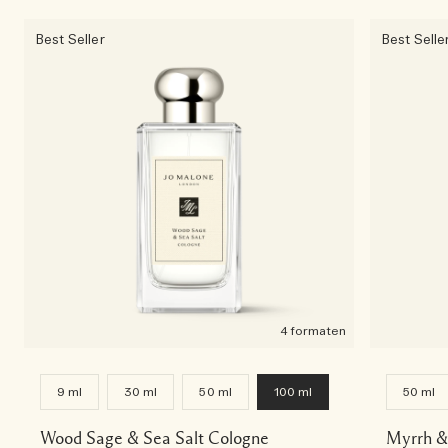
Best Seller
Best Selle
4 formaten
9 ml
30 ml
50 ml
100 ml
50 ml
Wood Sage & Sea Salt Cologne
Myrrh &