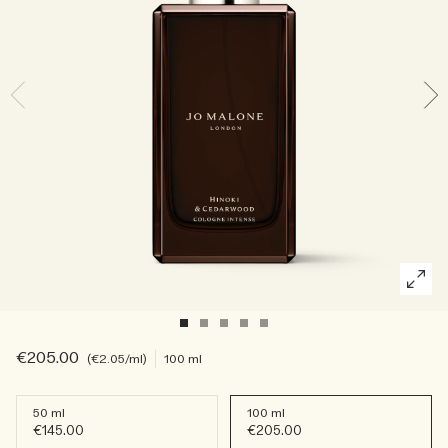
Lees het verhaal
Basil Neroli​
Rijk & bloemig
Essentiële verzorging voor kaarsen
Houtachtig
€205.00
€2.05
/ml
100 ml
50 ml
100 ml
€145.00
€205.00