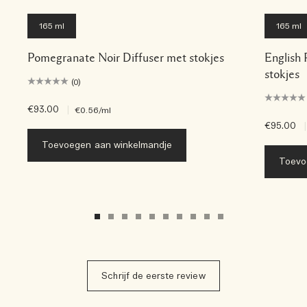
165 ml
165 ml
Pomegranate Noir Diffuser met stokjes
English 
stokjes
(0)
€93.00
|
€0.56
/ml
€95.00
|
Toevoegen aan winkelmandje
Toevo
Schrijf de eerste review