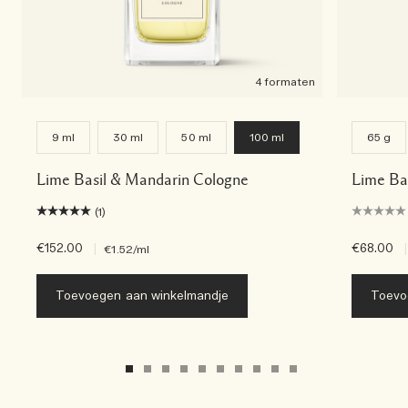
4 formaten
9 ml
30 ml
50 ml
100 ml
65 g
Lime Basil & Mandarin Cologne
Lime Ba
(1)
€152.00
|
€68.00
|
€1.52
/ml
Toevoegen aan winkelmandje
Toevo