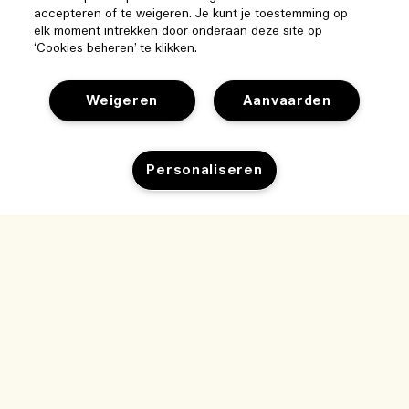
accepteren of te weigeren. Je kunt je toestemming op
elk moment intrekken door onderaan deze site op
‘Cookies beheren’ te klikken.
Weigeren
Aanvaarden
Help
Personaliseren
Beheer van cookies
Bezoek & ontdek
Veelgestelde vragen
Toevoegen aan winkelmandje
Winkelzoeker
Mijn bestelling
Ons bedrijf
Onze mensen & onze werkplek
Leveringsinformatie
Bedrijfsinformatie
Onze duurzame werkwijze
Teruggaves & Terugbetalingen
Privacybeleid en gebruiksvoorwaarden
Vacatures
Ingrediëntenwoordenlijst
Online shoppen
Gebruiksvoorwaarden
Mijn bestelling volgen
Mijn profiel
Locatie & taal
Privacybeleid