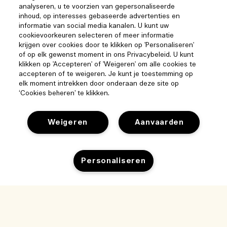
analyseren, u te voorzien van gepersonaliseerde
inhoud, op interesses gebaseerde advertenties en
informatie van social media kanalen. U kunt uw
cookievoorkeuren selecteren of meer informatie
krijgen over cookies door te klikken op 'Personaliseren'
of op elk gewenst moment in ons Privacybeleid. U kunt
klikken op 'Accepteren' of 'Weigeren' om alle cookies te
accepteren of te weigeren. Je kunt je toestemming op
elk moment intrekken door onderaan deze site op
‘Cookies beheren’ te klikken.
Weigeren
Aanvaarden
Help
Personaliseren
Beheer van cookies
Bezoek & ontdek
Veelgestelde vragen
Winkelzoeker
Toevoegen aan winkelmandje
Mijn bestelling
Ons bedrijf
Onze mensen & onze werkplek