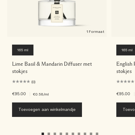
1 Formaat
165 ml
165 ml
Lime Basil & Mandarin Diffuser met
English 
stokjes
stokjes
(0)
€95.00
|
€95.00
|
€0.58
/ml
Toevoegen aan winkelmandje
Toevo