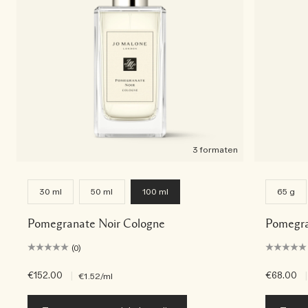
3 formaten
30 ml
50 ml
100 ml
65 g
Pomegranate Noir Cologne
Pomegra
(0)
€152.00
|
€68.00
|
€1.52
/ml