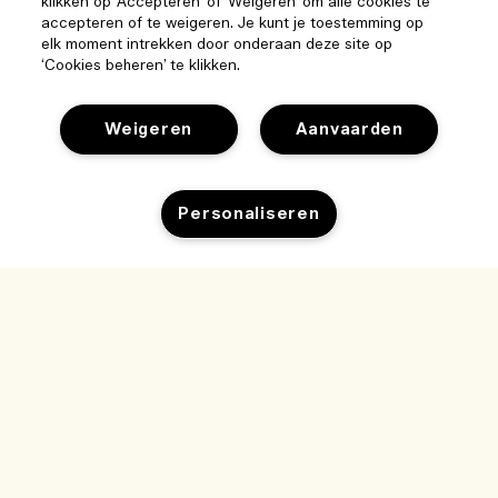
klikken op 'Accepteren' of 'Weigeren' om alle cookies te
accepteren of te weigeren. Je kunt je toestemming op
elk moment intrekken door onderaan deze site op
‘Cookies beheren’ te klikken.
Weigeren
Aanvaarden
Help
Personaliseren
Beheer van cookies
Bezoek & ontdek
Veelgestelde vragen
Winkelzoeker
Mijn bestelling
Uitverkocht
Ons bedrijf
Onze mensen & onze werkplek
Leveringsinformatie
Bedrijfsinformatie
Onze duurzame werkwijze
Teruggaves & Terugbetalingen
Privacybeleid en gebruiksvoorwaarden
Vacatures
Ingrediëntenwoordenlijst
Online shoppen
Gebruiksvoorwaarden
Mijn bestelling volgen
Mijn profiel
Locatie & taal
Privacybeleid