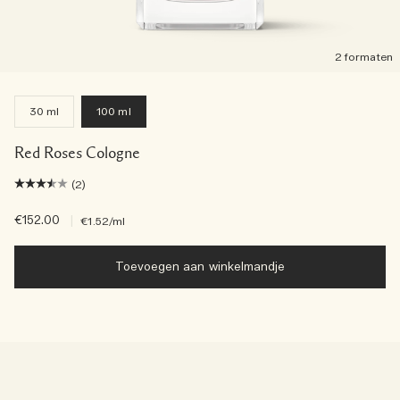
2 formaten
30 ml
100 ml
Red Roses Cologne
(2)
€152.00
|
€1.52
/ml
Toevoegen aan winkelmandje