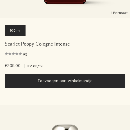
1 Formaat
100 ml
Scarlet Poppy Cologne Intense
(0)
€205.00
|
€2.05
/ml
Toevoegen aan winkelmandje