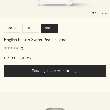
3 formaten
30 ml
50 ml
100 ml
English Pear & Sweet Pea Cologne
(0)
€152.00
|
€1.52
/ml
Toevoegen aan winkelmandje