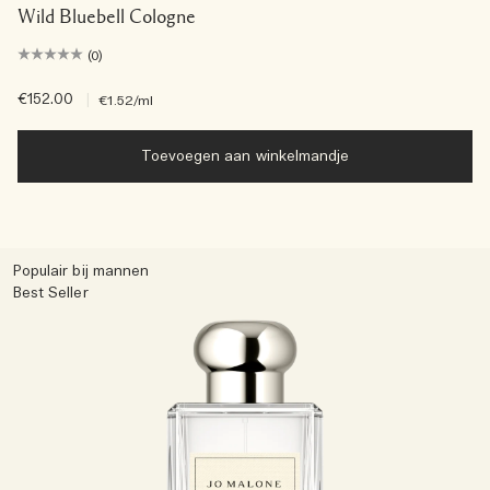
Wild Bluebell Cologne
(0)
€152.00
|
€1.52
/ml
Toevoegen aan winkelmandje
Populair bij mannen
Best Seller