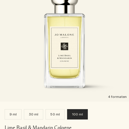
4 formaten
9 ml
30 ml
50 ml
100 ml
Lime Basil & Mandarin Cologne