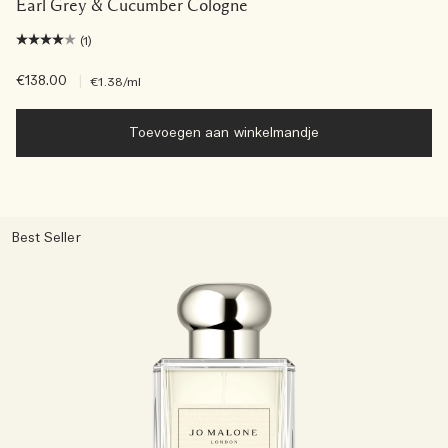
Earl Grey & Cucumber Cologne
(1)
€138.00
|
€1.38
/ml
Toevoegen aan winkelmandje
Best Seller