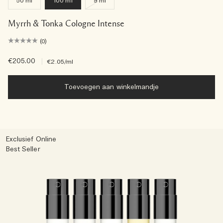
50 ml
100 ml
9 ml
Myrrh & Tonka Cologne Intense
(0)
€205.00
|
€2.05
/ml
Toevoegen aan winkelmandje
Exclusief Online
Best Seller