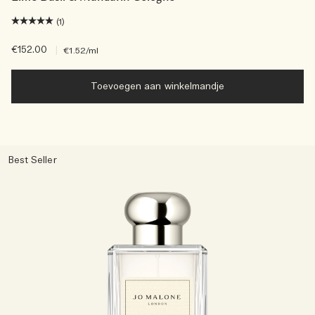
(1)
€152.00
|
€1.52
/ml
Toevoegen aan winkelmandje
Best Seller