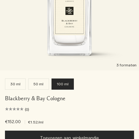
3 formaten
30 ml
50 ml
100 ml
Blackberry & Bay Cologne
(0)
€152.00
|
€1.52
/ml
Toevoegen aan winkelmandje