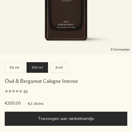
3 formaten
50 ml
100 ml
9 ml
Oud & Bergamot Cologne Intense
(0)
€205.00
|
€2.05
/ml
Toevoegen aan winkelmandje