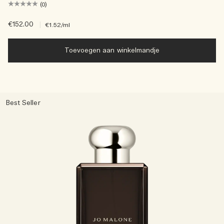
(0)
€152.00
|
€1.52
/ml
Toevoegen aan winkelmandje
Best Seller