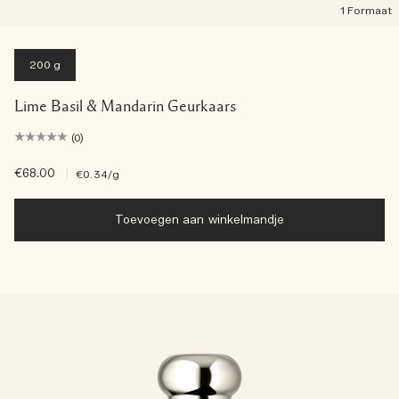
1 Formaat
200 g
Lime Basil & Mandarin Geurkaars
(0)
€68.00
|
€0.34
/g
Toevoegen aan winkelmandje