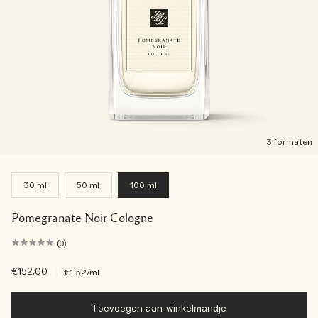
3 formaten
30 ml
50 ml
100 ml
Pomegranate Noir Cologne
(0)
€152.00
|
€1.52
/ml
Toevoegen aan winkelmandje