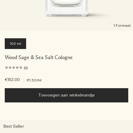
1 Formaat
100 ml
Wood Sage & Sea Salt Cologne
(0)
€152.00
|
€1.52
/ml
Toevoegen aan winkelmandje
Best Seller