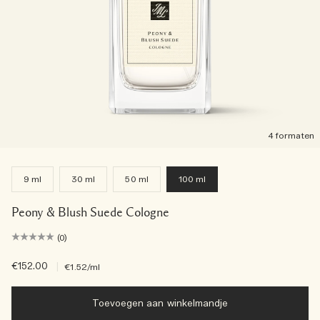
4 formaten
9 ml
30 ml
50 ml
100 ml
Peony & Blush Suede Cologne
(0)
€152.00
|
€1.52
/ml
Toevoegen aan winkelmandje