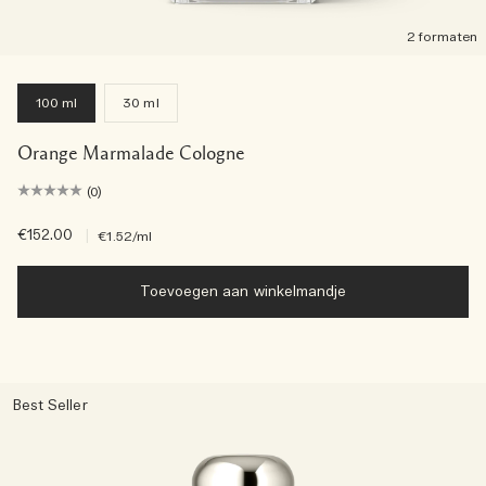
2 formaten
100 ml
30 ml
Orange Marmalade Cologne
(0)
€152.00
|
€1.52
/ml
Toevoegen aan winkelmandje
Best Seller